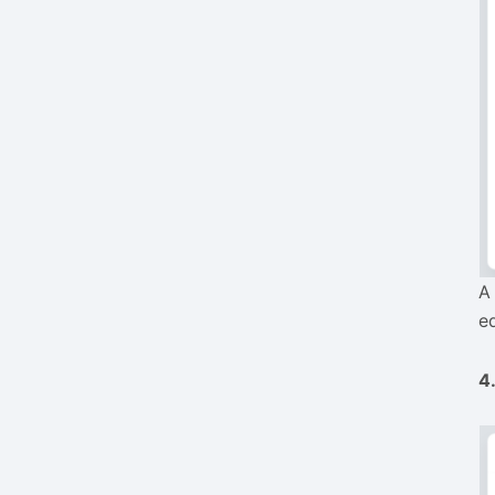
A
e
4