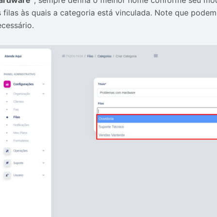
ardware”
; sempre defina o melhor nome conforme seu model
s filas às quais a categoria está vinculada. Note que podem
ecessário.